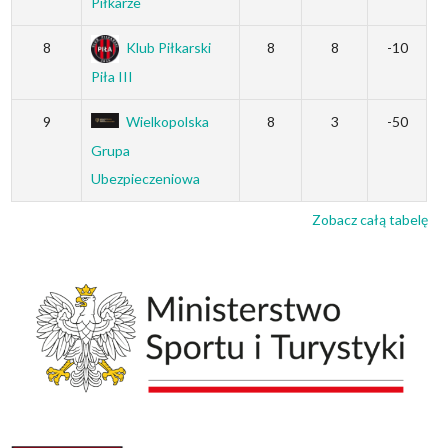
Piłkarze
8
Klub Piłkarski
8
8
-10
Piła III
9
Wielkopolska
8
3
-50
Grupa
Ubezpieczeniowa
Zobacz całą tabelę