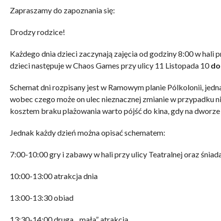
Zapraszamy do zapoznania się:
Drodzy rodzice!
Każdego dnia dzieci zaczynają zajęcia od godziny 8:00 w hali pr
dzieci następuje w Chaos Games przy ulicy 11 Listopada 10
do
Schemat dni rozpisany jest w Ramowym planie Pólkolonii, jed
wobec czego może on ulec nieznacznej zmianie w przypadku ni
kosztem braku plażowania warto pójść do kina, gdy na dworze
Jednak każdy dzień można opisać schematem:
7:00-10:00 gry i zabawy w hali przy ulicy Teatralnej oraz śniad
10:00-13:00 atrakcja dnia
13:00-13:30 obiad
13:30-14:00 druga, „mała” atrakcja