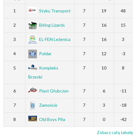
1
Styku Transport
7
19
48
2
Biting Lizards
7
16
15
3
EL-FEN Leżenica
7
16
3
4
Poldar
7
12
-3
5
Kompleks
7
10
8
Brzeski
6
Piast Głubczyn
7
6
-11
7
Zamoście
7
3
-18
8
Old Boys Piła
7
0
-42
Zobacz całą tabelę