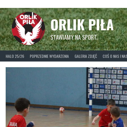
Skip
to
content
ORLIK PIŁA
STAWIAMY NA SPORT.
HALO 25/26
POPRZEDNIE WYDARZENIA
GALERIA ZDJĘĆ
COŚ O NAS I N