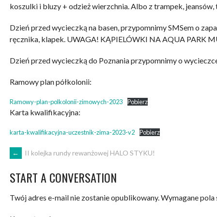
koszulki i bluzy + odzież wierzchnia. Albo z trampek, jeansów, t
Dzień przed wycieczką na basen, przypomnimy SMSem o zapak
ręcznika, klapek. UWAGA! KĄPIELÓWKI NA AQUA PARK 
Dzień przed wycieczką do Poznania przypomnimy o wycieczce
Ramowy plan półkolonii:
Ramowy-plan-polkolonii-zimowych-2023
Pobierz
Karta kwalifikacyjna:
karta-kwalifikacyjna-uczestnik-zima-2023-v2
Pobierz
POST
←
II kolejka rundy rewanżowej HALO STYKU!
START A CONVERSATION
NAVIGATION
Twój adres e-mail nie zostanie opublikowany.
Wymagane pola 