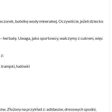
czorek, butelkę wody mineralnej. Oczywiście, jeżeli dziecko
– herbatę. Uwaga, jako sportowcy, walczymy z cukrem, więc
 z:
 trampki, halówki
chów. Złożony na przykład z: adidasów, dresowych spodni,