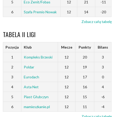
5
Eco Zenit/Fobas
12
21
-11
6
Szafa Premio Nowak
12
14
-20
Zobacz całą tabelę
TABELA II LIGI
Pozycja
Klub
Mecze
Punkty
Bilans
1
Kompleks Brzeski
12
20
3
2
Poldar
12
19
3
3
Eurodach
12
17
0
4
Asta Net
12
16
4
5
Piast Głubczyn
12
15
-6
6
mamieszkanie.pl
12
11
-4
Zobacz całą tabelę