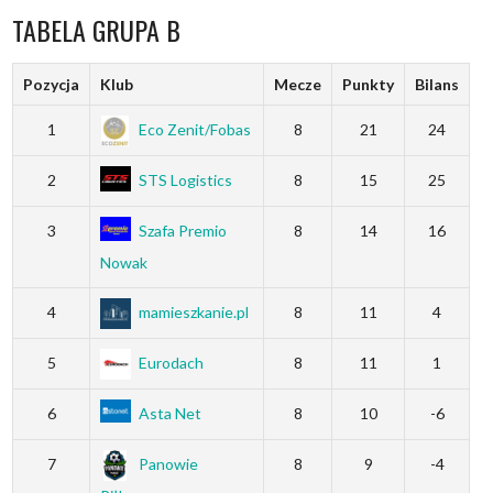
TABELA GRUPA B
Pozycja
Klub
Mecze
Punkty
Bilans
1
Eco Zenit/Fobas
8
21
24
2
STS Logistics
8
15
25
3
Szafa Premio
8
14
16
Nowak
4
mamieszkanie.pl
8
11
4
5
Eurodach
8
11
1
6
Asta Net
8
10
-6
7
Panowie
8
9
-4