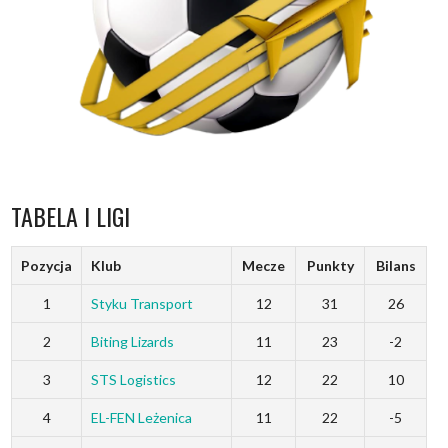
TABELA I LIGI
Pozycja
Klub
Mecze
Punkty
Bilans
1
Styku Transport
12
31
26
2
Biting Lizards
11
23
-2
3
STS Logistics
12
22
10
4
EL-FEN Leżenica
11
22
-5