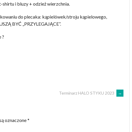
-shirtu i bluzy + odzież wierzchnia.
owaniu do plecaka: kąpielówek/stroju kąpielowego,
MUSZĄ BYĆ „PRZYLEGAJĄCE”.
 ?
Terminarz HALO STYKU 2023
→
są oznaczone
*