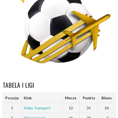
TABELA I LIGI
Pozycja
Klub
Mecze
Punkty
Bilans
1
Styku Transport
12
31
26
2
Biting Lizards
11
23
-2