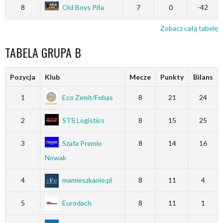
8
Old Boys Piła
7
0
-42
Zobacz całą tabelę
TABELA GRUPA B
Pozycja
Klub
Mecze
Punkty
Bilans
1
Eco Zenit/Fobas
8
21
24
2
STS Logistics
8
15
25
3
Szafa Premio
8
14
16
Nowak
4
mamieszkanie.pl
8
11
4
5
Eurodach
8
11
1