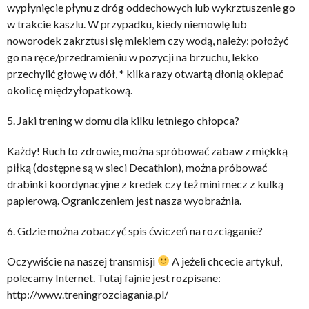
wypłynięcie płynu z dróg oddechowych lub wykrztuszenie go
w trakcie kaszlu. W przypadku, kiedy niemowlę lub
noworodek zakrztusi się mlekiem czy wodą, należy: położyć
go na ręce/przedramieniu w pozycji na brzuchu, lekko
przechylić głowę w dół, * kilka razy otwartą dłonią oklepać
okolicę międzyłopatkową.
5. Jaki trening w domu dla kilku letniego chłopca?
Każdy! Ruch to zdrowie, można spróbować zabaw z miękką
piłką (dostępne są w sieci Decathlon), można próbować
drabinki koordynacyjne z kredek czy też mini mecz z kulką
papierową. Ograniczeniem jest nasza wyobraźnia.
6. Gdzie można zobaczyć spis ćwiczeń na rozciąganie?
Oczywiście na naszej transmisji
A jeżeli chcecie artykuł,
polecamy Internet. Tutaj fajnie jest rozpisane:
http://www.treningrozciagania.pl/