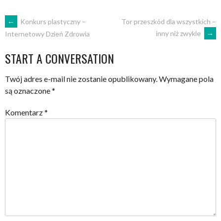
POST
←
Konkurs plastyczny –
Tor przeszkód dla wszystkich –
inny niż zwykle
→
Internetowy Dzień Zdrowia
NAVIGATION
START A CONVERSATION
Twój adres e-mail nie zostanie opublikowany.
Wymagane pola
są oznaczone
*
Komentarz
*