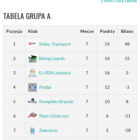
Zobacz całą tabelę
TABELA GRUPA A
Pozycja
Klub
Mecze
Punkty
Bilans
1
Styku Transport
7
19
48
2
Biting Lizards
7
16
15
3
EL-FEN Leżenica
7
16
3
4
Poldar
7
12
-3
5
Kompleks Brzeski
7
10
8
6
Piast Głubczyn
7
6
-11
7
Zamoście
7
3
-18