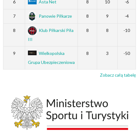
6
Asta Net
8
10
-6
7
Panowie Piłkarze
8
9
-4
8
Klub Piłkarski Piła
8
8
-10
III
9
Wielkopolska
8
3
-50
Grupa Ubezpieczeniowa
Zobacz całą tabelę