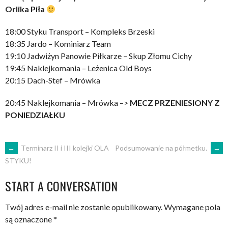
Orlika Piła
18:00 Styku Transport – Kompleks Brzeski
18:35 Jardo – Kominiarz Team
19:10 Jadwiżyn Panowie Piłkarze – Skup Złomu Cichy
19:45 Naklejkomania – Leżenica Old Boys
20:15 Dach-Stef – Mrówka
20:45 Naklejkomania – Mrówka –>
MECZ PRZENIESIONY Z
PONIEDZIAŁKU
POST
←
Terminarz II i III kolejki OLA
Podsumowanie na półmetku.
→
STYKU!
NAVIGATION
START A CONVERSATION
Twój adres e-mail nie zostanie opublikowany.
Wymagane pola
są oznaczone
*