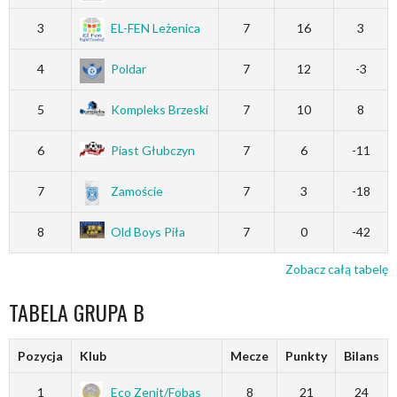
3
EL-FEN Leżenica
7
16
3
4
Poldar
7
12
-3
5
Kompleks Brzeski
7
10
8
6
Piast Głubczyn
7
6
-11
7
Zamoście
7
3
-18
8
Old Boys Piła
7
0
-42
Zobacz całą tabelę
TABELA GRUPA B
Pozycja
Klub
Mecze
Punkty
Bilans
1
Eco Zenit/Fobas
8
21
24