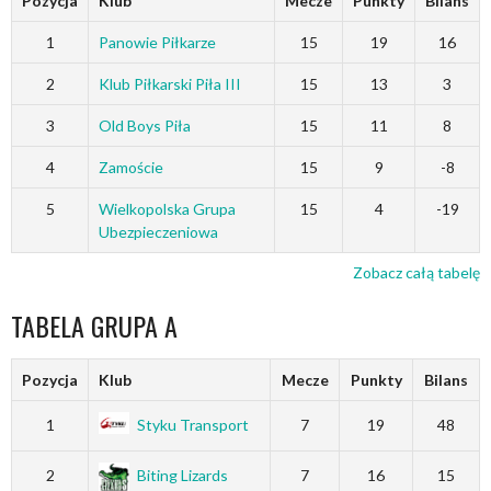
Pozycja
Klub
Mecze
Punkty
Bilans
1
Panowie Piłkarze
15
19
16
2
Klub Piłkarski Piła III
15
13
3
3
Old Boys Piła
15
11
8
4
Zamoście
15
9
-8
5
Wielkopolska Grupa
15
4
-19
Ubezpieczeniowa
Zobacz całą tabelę
TABELA GRUPA A
Pozycja
Klub
Mecze
Punkty
Bilans
1
Styku Transport
7
19
48
2
Biting Lizards
7
16
15