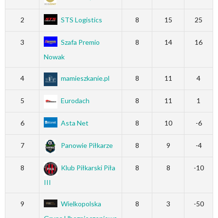
2
STS Logistics
8
15
25
3
Szafa Premio
8
14
16
Nowak
4
mamieszkanie.pl
8
11
4
5
Eurodach
8
11
1
6
Asta Net
8
10
-6
7
Panowie Piłkarze
8
9
-4
8
Klub Piłkarski Piła
8
8
-10
III
9
Wielkopolska
8
3
-50