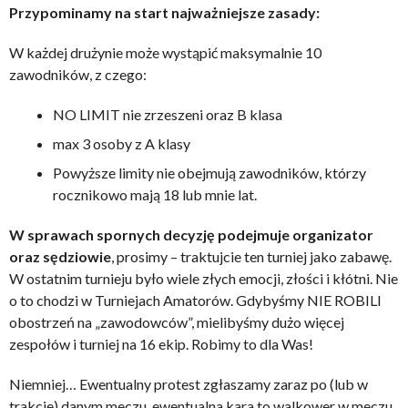
Przypominamy na start najważniejsze zasady:
W każdej drużynie może wystąpić maksymalnie 10
zawodników, z czego:
NO LIMIT nie zrzeszeni oraz B klasa
max 3 osoby z A klasy
Powyższe limity nie obejmują zawodników, którzy
rocznikowo mają 18 lub mnie lat.
W sprawach spornych decyzję podejmuje organizator
oraz sędziowie
, prosimy – traktujcie ten turniej jako zabawę.
W ostatnim turnieju było wiele złych emocji, złości i kłótni. Nie
o to chodzi w Turniejach Amatorów. Gdybyśmy NIE ROBILI
obostrzeń na „zawodowców”, mielibyśmy dużo więcej
zespołów i turniej na 16 ekip. Robimy to dla Was!
Niemniej… Ewentualny protest zgłaszamy zaraz po (lub w
trakcie) danym meczu, ewentualna kara to walkower w meczu,