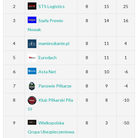
2
STS Logistics
8
15
25
3
Szafa Premio
8
14
16
Nowak
4
mamieszkanie.pl
8
11
4
5
Eurodach
8
11
1
6
Asta Net
8
10
-6
7
Panowie Piłkarze
8
9
-4
8
Klub Piłkarski Piła
8
8
-10
III
9
Wielkopolska
8
3
-50
Grupa Ubezpieczeniowa