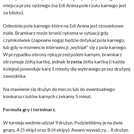
miejsca przez sędziego (na Edi Arena pole rzutu karnego jest
za blisko).
Odnośnie pola karnego które na Edi Arena jest stosunkowo
małe. Bramkarz może bronić rękoma w sytuacji gdy
czymkolwiek (zapewne nogą) będzie dotykać pola karnego,
lub gdy w momencie interwencji „wybijał” się z pola karnego.
W przypadku obrony ręką przed polem karnym, bramkarz
otrzymuje żółtą kartkę, jednak
trzecia
żółta kartka (i każda
kolejna) powoduje karę 1 minuty dla wybranego przez drużynę
zawodnika.
Na stawienie się drużyn do meczu lub do ewentualnego
konkursu rzutów karnych czekamy 5 minut.
Formuła gry i terminarz.
W turnieju weźmie udział 9 drużyn. Podzieliliśmy je na dwie
grupy, A (5 ekip) oraz B (4 ekipy). Awans wywalczy… 8 drużyn.