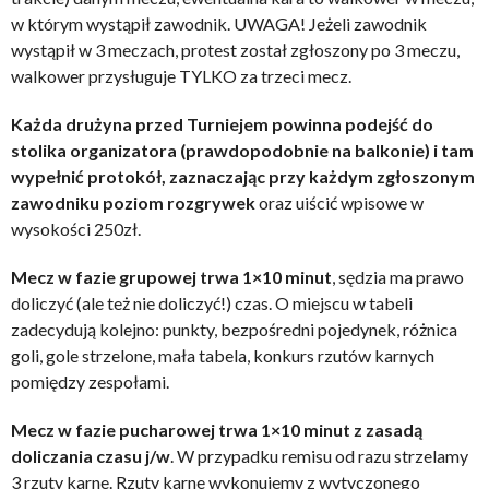
w którym wystąpił zawodnik. UWAGA! Jeżeli zawodnik
wystąpił w 3 meczach, protest został zgłoszony po 3 meczu,
walkower przysługuje TYLKO za trzeci mecz.
Każda drużyna przed Turniejem powinna podejść do
stolika organizatora (prawdopodobnie na balkonie) i tam
wypełnić protokół, zaznaczając przy każdym zgłoszonym
zawodniku poziom rozgrywek
oraz uiścić wpisowe w
wysokości 250zł.
Mecz w fazie grupowej trwa 1×10 minut
, sędzia ma prawo
doliczyć (ale też nie doliczyć!) czas. O miejscu w tabeli
zadecydują kolejno: punkty, bezpośredni pojedynek, różnica
goli, gole strzelone, mała tabela, konkurs rzutów karnych
pomiędzy zespołami.
Mecz w fazie pucharowej trwa 1×10 minut z zasadą
doliczania czasu j/w
. W przypadku remisu od razu strzelamy
3 rzuty karne. Rzuty karne wykonujemy z wytyczonego