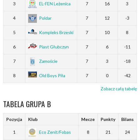
3
EL-FEN Leżenica
7
16
3
4
Poldar
7
12
-3
5
Kompleks Brzeski
7
10
8
6
Piast Głubczyn
7
6
-11
7
Zamoście
7
3
-18
8
Old Boys Piła
7
0
-42
Zobacz całą tabelę
TABELA GRUPA B
Pozycja
Klub
Mecze
Punkty
Bilans
1
Eco Zenit/Fobas
8
21
24