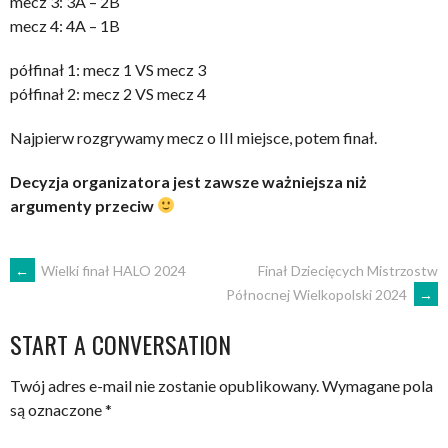
mecz 3: 3A – 2B
mecz 4: 4A – 1B
półfinał 1: mecz 1 VS mecz 3
półfinał 2: mecz 2 VS mecz 4
Najpierw rozgrywamy mecz o III miejsce, potem finał.
Decyzja organizatora jest zawsze ważniejsza niż
argumenty przeciw
POST
←
Wielki finał HALO 2024
Finał Dziecięcych Mistrzostw
Północnej Wielkopolski 2024
→
NAVIGATION
START A CONVERSATION
Twój adres e-mail nie zostanie opublikowany.
Wymagane pola
są oznaczone
*