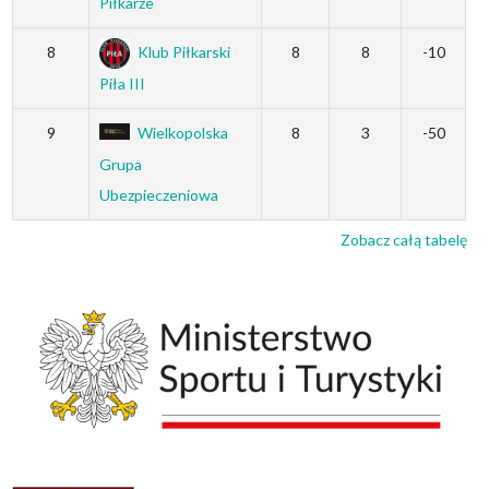
Piłkarze
8
Klub Piłkarski
8
8
-10
Piła III
9
Wielkopolska
8
3
-50
Grupa
Ubezpieczeniowa
Zobacz całą tabelę