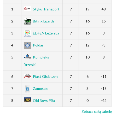
1
Styku Transport
7
19
48
2
Biting Lizards
7
16
15
3
EL-FEN Leżenica
7
16
3
4
Poldar
7
12
-3
5
Kompleks
7
10
8
Brzeski
6
Piast Głubczyn
7
6
-11
7
Zamoście
7
3
-18
8
Old Boys Piła
7
0
-42
Zobacz całą tabelę