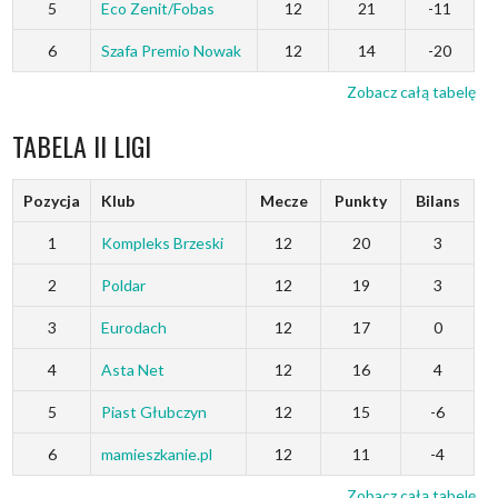
5
Eco Zenit/Fobas
12
21
-11
6
Szafa Premio Nowak
12
14
-20
Zobacz całą tabelę
TABELA II LIGI
Pozycja
Klub
Mecze
Punkty
Bilans
1
Kompleks Brzeski
12
20
3
2
Poldar
12
19
3
3
Eurodach
12
17
0
4
Asta Net
12
16
4
5
Piast Głubczyn
12
15
-6
6
mamieszkanie.pl
12
11
-4
Zobacz całą tabelę