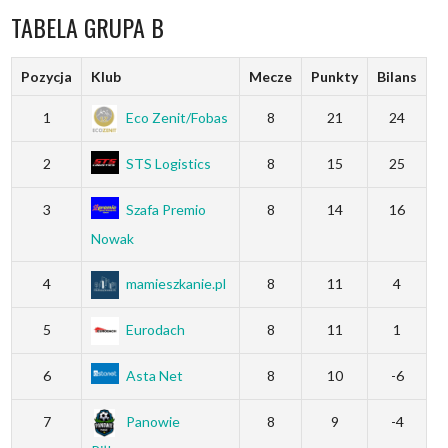
TABELA GRUPA B
Pozycja
Klub
Mecze
Punkty
Bilans
1
Eco Zenit/Fobas
8
21
24
2
STS Logistics
8
15
25
3
Szafa Premio
8
14
16
Nowak
4
mamieszkanie.pl
8
11
4
5
Eurodach
8
11
1
6
Asta Net
8
10
-6
7
Panowie
8
9
-4