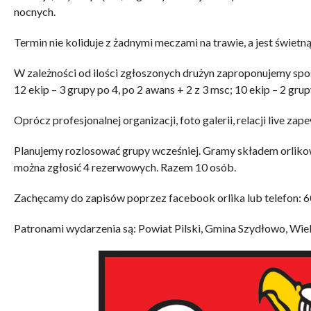
nocnych.
Termin nie koliduje z żadnymi meczami na trawie, a jest świetn
W zależności od ilości zgłoszonych drużyn zaproponujemy spo
12 ekip – 3 grupy po 4, po 2 awans + 2 z 3 msc; 10 ekip – 2 grupy
Oprócz profesjonalnej organizacji, foto galerii, relacji live za
Planujemy rozlosować grupy wcześniej. Gramy składem orlikow
można zgłosić 4 rezerwowych. Razem 10 osób.
Zachęcamy do zapisów poprzez facebook orlika lub telefon: 6
Patronami wydarzenia są: Powiat Pilski, Gmina Szydłowo, Wiel