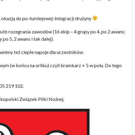
ą okazją do po-turniejowej-integracji drużyny
sób rozegrania zawodów (16 ekip – 4 grupy po 4, po 2 awans;
 po 5, 2 awans i tak dalej).
pewnimy też ciepłe napoje dla uczestników.
ym (w końcu na orliku) czyli bramkarz + 5 w polu. Do tego
05 219 102.
kopolski Związek Piłki Nożnej.