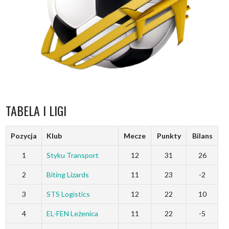
TABELA I LIGI
Pozycja
Klub
Mecze
Punkty
Bilans
1
Styku Transport
12
31
26
2
Biting Lizards
11
23
-2
3
STS Logistics
12
22
10
4
EL-FEN Leżenica
11
22
-5