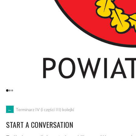
POST
←
Terminarz IV (i części III) kolejki
START A CONVERSATION
NAVIGATION