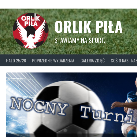
Skip
to
content
ORLIK PIŁA
STAWIAMY NA SPORT.
HALO 25/26
POPRZEDNIE WYDARZENIA
GALERIA ZDJĘĆ
COŚ O NAS I N