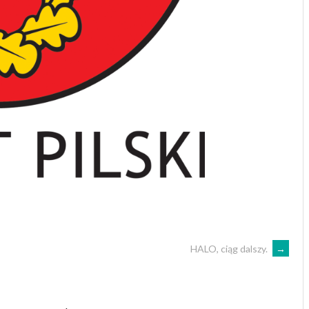
HALO, ciąg dalszy.
→